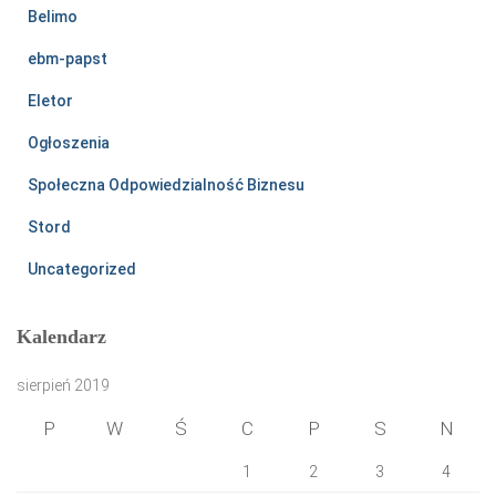
Belimo
ebm-papst
Eletor
Ogłoszenia
Społeczna Odpowiedzialność Biznesu
Stord
Uncategorized
Kalendarz
sierpień 2019
P
W
Ś
C
P
S
N
1
2
3
4