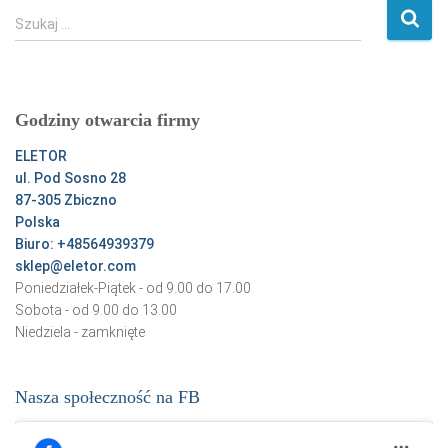
S
Szukaj …
z
u
k
a
Godziny otwarcia firmy
j
:
ELETOR
ul. Pod Sosno 28
87-305 Zbiczno
Polska
Biuro: +48564939379
sklep@eletor.com
Poniedziałek-Piątek - od 9.00 do 17.00
Sobota - od 9.00 do 13.00
Niedziela - zamknięte
Nasza społeczność na FB