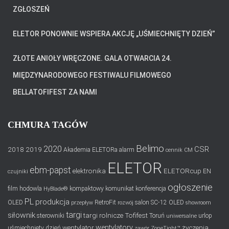
ZGŁOSZEŃ
ELETOR PONOWNIE WSPIERA AKCJĘ „UŚMIECHNIĘTY DZIEŃ”
ZŁOTE ANIOŁY WRĘCZONE. GALA OTWARCIA 24.
MIĘDZYNARODOWEGO FESTIWALU FILMOWEGO
BELLATOFIFEST ZA NAMI
CHMURA TAGÓW
Belimo
2020
CSR
2018
2019
Akademia ELETORa
alarm
cennik
CM
ELETOR
ebm-papst
elektronika
ELETORcup
EN
czujniki
ogłoszenie
film
hodowla
kompaktowy
komunikat
konferencja
HyBlade®
PL
produkcja
OLED
RetroFit
salon
SC-12 OLED
przepływ
rozwój
showroom
targi
siłownik
targi rolnicze
Tofifest
sterowniki
Toruń
urlop
uniwersalne
wentylatory
wentylator
życzenia
uśmiechnięty dzień
zawór
ZoneTight™