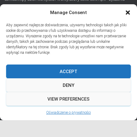
Manage Consent
SUBSKRYPCJA
Aby zapewnić najlepsze doświadczenia, używamy technologii takich jak pliki
Dodaj swój adres e-mail, jeśli chciał(a)byś otrzymywać informacje
cookie do przechowywania i/lub uzyskiwania dostępu do informacji o
o nowych wpisach na blogu
urządzeniu. Wyrażenie zgody na te technologie umożliwi nam przetwarzanie
danych, takich jak zachowanie podczas przeglądania lub unikalne
Email
identyfikatory na tej stronie. Brak zgody lub jej wycofanie może negatywnie
wpłynąć na niektóre funkcje.
ACCEPT
Prywatność i pliki ciasteczka: Ta witryna używa plików ciasteczek.
Kontynuując korzystanie z tej witryny, wyrażasz zgodę na ich używanie.
DENY
Aby dowiedzieć się więcej, w tym jak kontrolować pliki ciasteczka, zobacz
tutaj:
Polityka plików ciasteczka
VIEW PREFERENCES
Hestia | Stworzone przez
ThemeIsle
Oświadczenie o prywatności