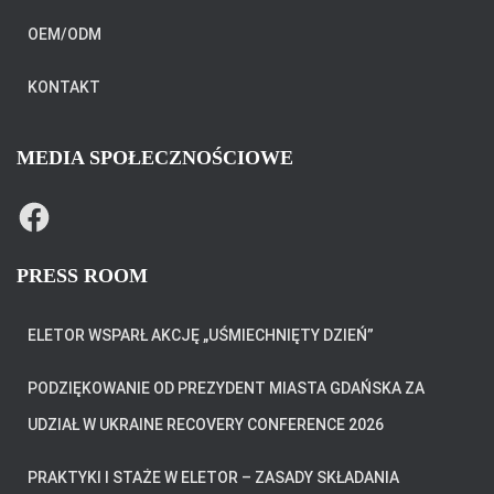
OEM/ODM
KONTAKT
MEDIA SPOŁECZNOŚCIOWE
F
A
C
E
B
PRESS ROOM
O
O
K
ELETOR WSPARŁ AKCJĘ „UŚMIECHNIĘTY DZIEŃ”
PODZIĘKOWANIE OD PREZYDENT MIASTA GDAŃSKA ZA
UDZIAŁ W UKRAINE RECOVERY CONFERENCE 2026
PRAKTYKI I STAŻE W ELETOR – ZASADY SKŁADANIA