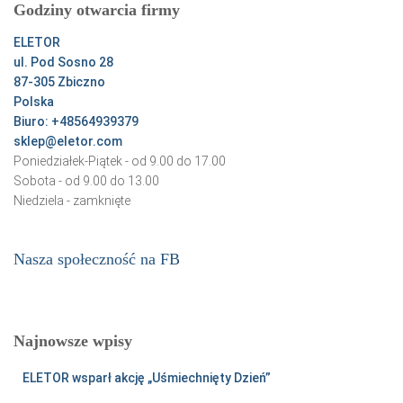
Godziny otwarcia firmy
j
:
ELETOR
ul. Pod Sosno 28
87-305 Zbiczno
Polska
Biuro: +48564939379
sklep@eletor.com
Poniedziałek-Piątek - od 9.00 do 17.00
Sobota - od 9.00 do 13.00
Niedziela - zamknięte
Nasza społeczność na FB
Najnowsze wpisy
ELETOR wsparł akcję „Uśmiechnięty Dzień”