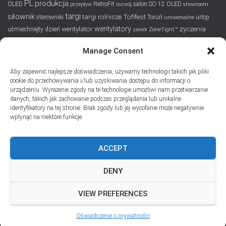
PL
produkcja
OLED
RetroFit
salon
SC-12 OLED
przepływ
rozwój
showroom
targi
siłownik
targi rolnicze
Tofifest
sterowniki
Toruń
urlop
uniwersalne
wentylatory
wentylator
życzenia
uśmiechnięty dzień
zawór
ZoneTight™
Manage Consent
SUBSKRYPCJA
Aby zapewnić najlepsze doświadczenia, używamy technologii takich jak pliki
Dodaj swój adres e-mail, jeśli chciał(a)byś otrzymywać informacje
cookie do przechowywania i/lub uzyskiwania dostępu do informacji o
o nowych wpisach na blogu
urządzeniu. Wyrażenie zgody na te technologie umożliwi nam przetwarzanie
danych, takich jak zachowanie podczas przeglądania lub unikalne
Email
identyfikatory na tej stronie. Brak zgody lub jej wycofanie może negatywnie
wpłynąć na niektóre funkcje.
ACCEPT
Prywatność i pliki ciasteczka: Ta witryna używa plików ciasteczek.
Kontynuując korzystanie z tej witryny, wyrażasz zgodę na ich używanie.
DENY
Aby dowiedzieć się więcej, w tym jak kontrolować pliki ciasteczka, zobacz
tutaj:
Polityka plików ciasteczka
VIEW PREFERENCES
Hestia | Stworzone przez
ThemeIsle
Oświadczenie o prywatności