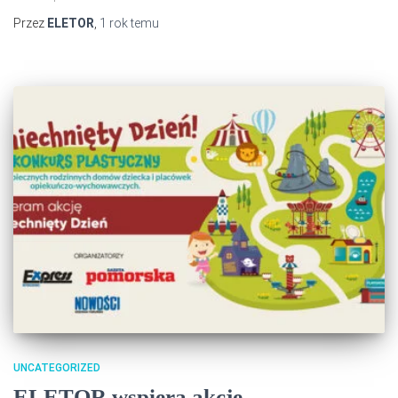
Przez
ELETOR
,
1 rok
temu
UNCATEGORIZED
ELETOR wspiera akcję