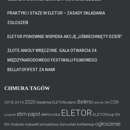
PRAKTYKI I STAŻE W ELETOR – ZASADY SKŁADANIA
ZGŁOSZEŃ
ELETOR PONOWNIE WSPIERA AKCJĘ „UŚMIECHNIĘTY DZIEŃ”
ZŁOTE ANIOŁY WRĘCZONE. GALA OTWARCIA 24.
MIĘDZYNARODOWEGO FESTIWALU FILMOWEGO
BELLATOFIFEST ZA NAMI
CHMURA TAGÓW
Belimo
2020
CSR
2018
2019
Akademia ELETORa
alarm
cennik
CM
ELETOR
ebm-papst
elektronika
ELETORcup
EN
czujniki
ogłoszenie
film
hodowla
kompaktowy
komunikat
konferencja
HyBlade®