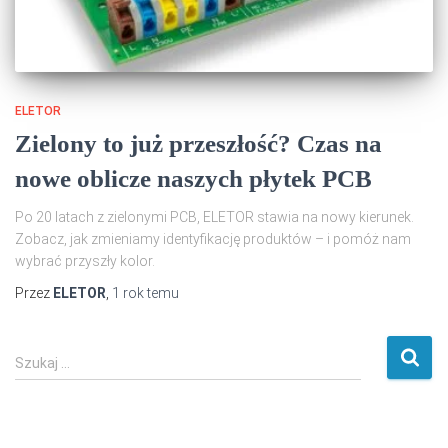
ELETOR
Zielony to już przeszłość? Czas na
nowe oblicze naszych płytek PCB
Po 20 latach z zielonymi PCB, ELETOR stawia na nowy kierunek.
Zobacz, jak zmieniamy identyfikację produktów – i pomóż nam
wybrać przyszły kolor.
Przez
ELETOR
,
1 rok
temu
S
Szukaj …
z
u
k
a