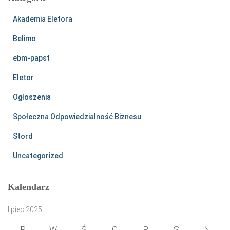
Akademia Eletora
Belimo
ebm-papst
Eletor
Ogłoszenia
Społeczna Odpowiedzialność Biznesu
Stord
Uncategorized
Kalendarz
lipiec 2025
P
W
Ś
C
P
S
N