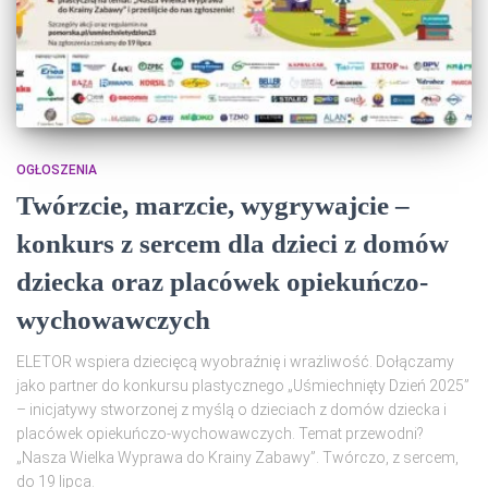
OGŁOSZENIA
Twórzcie, marzcie, wygrywajcie –
konkurs z sercem dla dzieci z domów
dziecka oraz placówek opiekuńczo-
wychowawczych
ELETOR wspiera dziecięcą wyobraźnię i wrażliwość. Dołączamy
jako partner do konkursu plastycznego „Uśmiechnięty Dzień 2025”
– inicjatywy stworzonej z myślą o dzieciach z domów dziecka i
placówek opiekuńczo-wychowawczych. Temat przewodni?
„Nasza Wielka Wyprawa do Krainy Zabawy”. Twórczo, z sercem,
do 19 lipca.