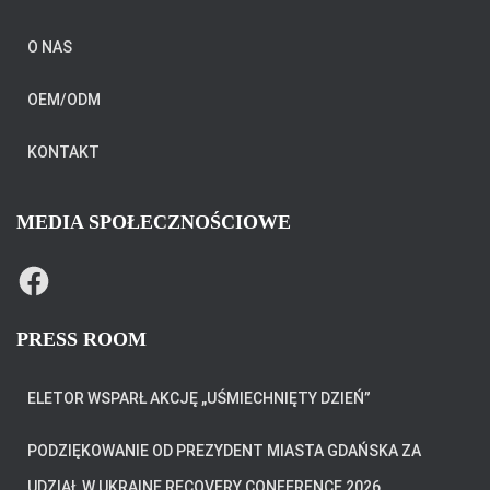
O NAS
OEM/ODM
KONTAKT
MEDIA SPOŁECZNOŚCIOWE
F
A
C
E
B
PRESS ROOM
O
O
K
ELETOR WSPARŁ AKCJĘ „UŚMIECHNIĘTY DZIEŃ”
PODZIĘKOWANIE OD PREZYDENT MIASTA GDAŃSKA ZA
UDZIAŁ W UKRAINE RECOVERY CONFERENCE 2026