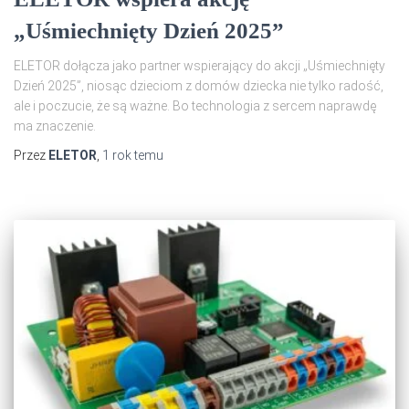
„Uśmiechnięty Dzień 2025”
ELETOR dołącza jako partner wspierający do akcji „Uśmiechnięty
Dzień 2025”, niosąc dzieciom z domów dziecka nie tylko radość,
ale i poczucie, że są ważne. Bo technologia z sercem naprawdę
ma znaczenie.
Przez
ELETOR
,
1 rok
temu