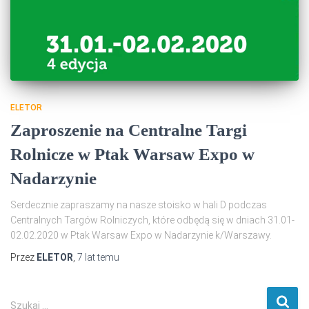
ELETOR
Zaproszenie na Centralne Targi
Rolnicze w Ptak Warsaw Expo w
Nadarzynie
Serdecznie zapraszamy na nasze stoisko w hali D podczas
Centralnych Targów Rolniczych, które odbędą się w dniach 31.01-
02.02.2020 w Ptak Warsaw Expo w Nadarzynie k/Warszawy.
Przez
ELETOR
,
7 lat
temu
S
Szukaj …