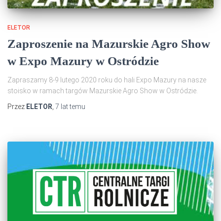
ELETOR
Zaproszenie na Mazurskie Agro Show
w Expo Mazury w Ostródzie
Zapraszamy 8-9 lutego 2020 roku do hali Expo Mazury na nasze
stoisko w ramach targów Mazurskie Agro Show w Ostródzie.
Przez
ELETOR
,
7 lat
temu