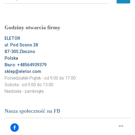
z
u
k
a
Godziny otwarcia firmy
j
:
ELETOR
ul. Pod Sosno 28
87-305 Zbiczno
Polska
Biuro: +48564939379
sklep@eletor.com
Poniedziałek-Piątek - od 9.00 do 17.00
Sobota - od 9.00 do 13.00
Niedziela - zamknięte
Nasza społeczność na FB