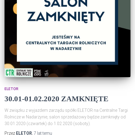
ELETOR
30.01-01.02.2020 ZAMKNIĘTE
W związku z wyjazdem zarządu spółki ELETOR na Centralne Targi
Rolnicze w Nadarzynie, salon sprzedażowy będzie zamknięty od
30.01.2020 (czwartek) do 1.02.2020 (soboty).
Przez
ELETOR
,
7 lat
temu