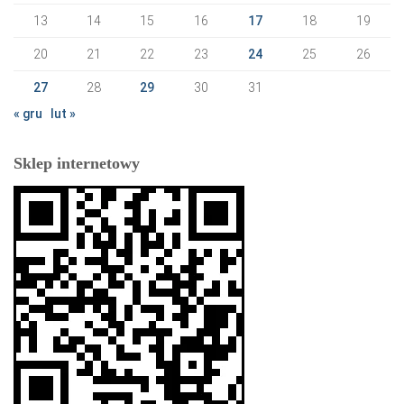
13
14
15
16
17
18
19
20
21
22
23
24
25
26
27
28
29
30
31
« gru
lut »
Sklep internetowy