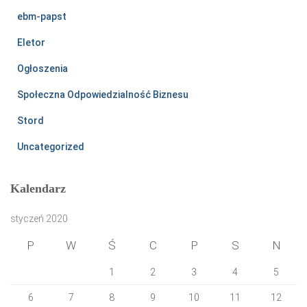
ebm-papst
Eletor
Ogłoszenia
Społeczna Odpowiedzialność Biznesu
Stord
Uncategorized
Kalendarz
styczeń 2020
P
W
Ś
C
P
S
N
1
2
3
4
5
6
7
8
9
10
11
12