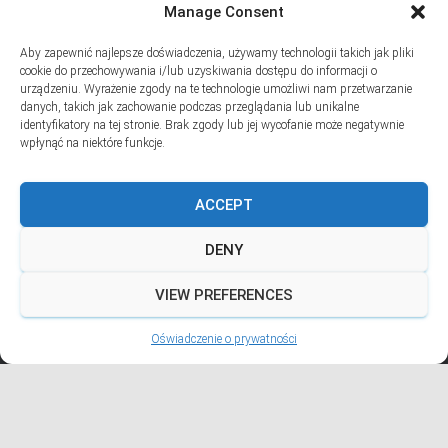
Manage Consent
SUBSKRYPCJA
Aby zapewnić najlepsze doświadczenia, używamy technologii takich jak pliki
Dodaj swój adres e-mail, jeśli chciał(a)byś otrzymywać informacje
cookie do przechowywania i/lub uzyskiwania dostępu do informacji o
o nowych wpisach na blogu
urządzeniu. Wyrażenie zgody na te technologie umożliwi nam przetwarzanie
danych, takich jak zachowanie podczas przeglądania lub unikalne
Email
identyfikatory na tej stronie. Brak zgody lub jej wycofanie może negatywnie
wpłynąć na niektóre funkcje.
ACCEPT
Prywatność i pliki ciasteczka: Ta witryna używa plików ciasteczek.
Kontynuując korzystanie z tej witryny, wyrażasz zgodę na ich używanie.
DENY
Aby dowiedzieć się więcej, w tym jak kontrolować pliki ciasteczka, zobacz
tutaj:
Polityka plików ciasteczka
VIEW PREFERENCES
Hestia | Stworzone przez
ThemeIsle
Oświadczenie o prywatności