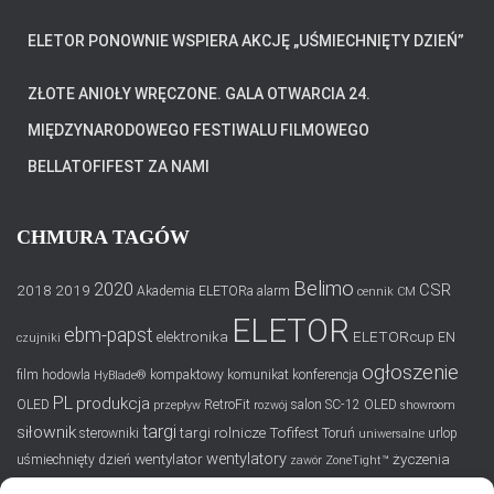
ELETOR PONOWNIE WSPIERA AKCJĘ „UŚMIECHNIĘTY DZIEŃ”
ZŁOTE ANIOŁY WRĘCZONE. GALA OTWARCIA 24.
MIĘDZYNARODOWEGO FESTIWALU FILMOWEGO
BELLATOFIFEST ZA NAMI
CHMURA TAGÓW
Belimo
2020
CSR
2018
2019
Akademia ELETORa
alarm
cennik
CM
ELETOR
ebm-papst
elektronika
ELETORcup
EN
czujniki
ogłoszenie
film
hodowla
kompaktowy
komunikat
konferencja
HyBlade®
PL
produkcja
OLED
RetroFit
salon
SC-12 OLED
przepływ
rozwój
showroom
targi
siłownik
targi rolnicze
Tofifest
sterowniki
Toruń
urlop
uniwersalne
wentylatory
wentylator
życzenia
uśmiechnięty dzień
zawór
ZoneTight™