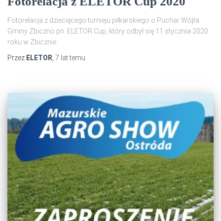
Fotorelacja z ELETOR Cup 2020
Fotorelacja z dziecięcego turnieju piłkarskiego o Puchar Wójta
Gminy Zbiczno pn. ELETOR Cup, który odbył się 11 stycznia 2020
roku w Zbicznie
Przez
ELETOR
,
7 lat
temu