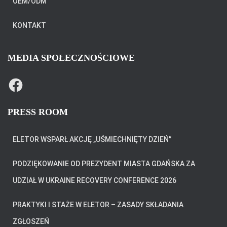
OEM/ODM
KONTAKT
MEDIA SPOŁECZNOŚCIOWE
F
A
C
E
B
PRESS ROOM
O
O
K
ELETOR WSPARŁ AKCJĘ „UŚMIECHNIĘTY DZIEŃ”
PODZIĘKOWANIE OD PREZYDENT MIASTA GDAŃSKA ZA
UDZIAŁ W UKRAINE RECOVERY CONFERENCE 2026
PRAKTYKI I STAŻE W ELETOR – ZASADY SKŁADANIA
ZGŁOSZEŃ