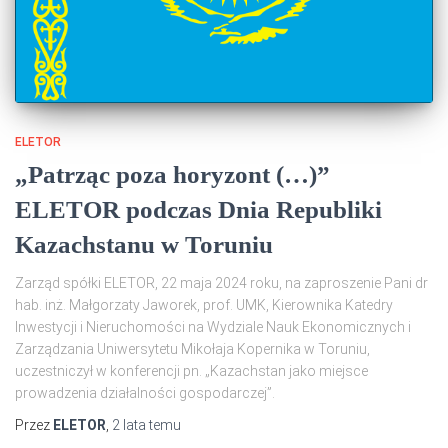
ELETOR
„Patrząc poza horyzont (…)”
ELETOR podczas Dnia Republiki
Kazachstanu w Toruniu
Zarząd spółki ELETOR, 22 maja 2024 roku, na zaproszenie Pani dr
hab. inż. Małgorzaty Jaworek, prof. UMK, Kierownika Katedry
Inwestycji i Nieruchomości na Wydziale Nauk Ekonomicznych i
Zarządzania Uniwersytetu Mikołaja Kopernika w Toruniu,
uczestniczył w konferencji pn. „Kazachstan jako miejsce
prowadzenia działalności gospodarczej”.
Przez
ELETOR
,
2 lata
temu