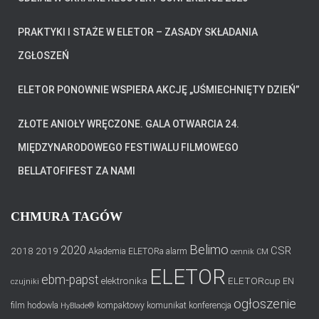
PRAKTYKI I STAŻE W ELETOR – ZASADY SKŁADANIA
ZGŁOSZEŃ
ELETOR PONOWNIE WSPIERA AKCJĘ „UŚMIECHNIĘTY DZIEŃ”
ZŁOTE ANIOŁY WRĘCZONE. GALA OTWARCIA 24.
MIĘDZYNARODOWEGO FESTIWALU FILMOWEGO
BELLATOFIFEST ZA NAMI
CHMURA TAGÓW
Belimo
2020
CSR
2018
2019
Akademia ELETORa
alarm
cennik
CM
ELETOR
ebm-papst
elektronika
ELETORcup
EN
czujniki
ogłoszenie
film
hodowla
kompaktowy
komunikat
konferencja
HyBlade®