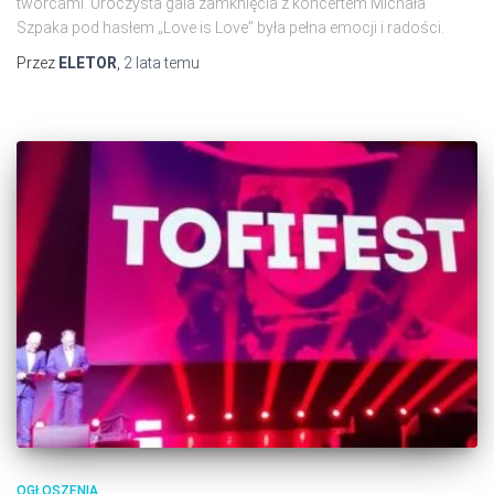
twórcami. Uroczysta gala zamknięcia z koncertem Michała
Szpaka pod hasłem „Love is Love” była pełna emocji i radości.
Przez
ELETOR
,
2 lata
temu
OGŁOSZENIA