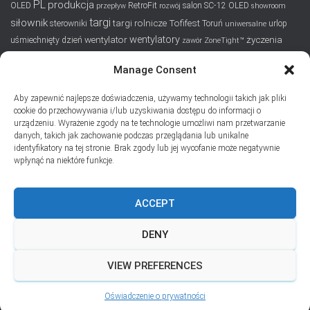
PL
produkcja
OLED
RetroFit
salon
SC-12 OLED
przepływ
rozwój
showroom
targi
siłownik
targi rolnicze
Tofifest
sterowniki
Toruń
urlop
uniwersalne
wentylatory
wentylator
życzenia
uśmiechnięty dzień
zawór
ZoneTight™
Manage Consent
SUBSKRYPCJA
Aby zapewnić najlepsze doświadczenia, używamy technologii takich jak pliki
Dodaj swój adres e-mail, jeśli chciał(a)byś otrzymywać informacje
cookie do przechowywania i/lub uzyskiwania dostępu do informacji o
o nowych wpisach na blogu
urządzeniu. Wyrażenie zgody na te technologie umożliwi nam przetwarzanie
danych, takich jak zachowanie podczas przeglądania lub unikalne
Email
identyfikatory na tej stronie. Brak zgody lub jej wycofanie może negatywnie
wpłynąć na niektóre funkcje.
ACCEPT
Prywatność i pliki ciasteczka: Ta witryna używa plików ciasteczek.
Kontynuując korzystanie z tej witryny, wyrażasz zgodę na ich używanie.
DENY
Aby dowiedzieć się więcej, w tym jak kontrolować pliki ciasteczka, zobacz
tutaj:
Polityka plików ciasteczka
VIEW PREFERENCES
Hestia | Stworzone przez
ThemeIsle
Oświadczenie o prywatności