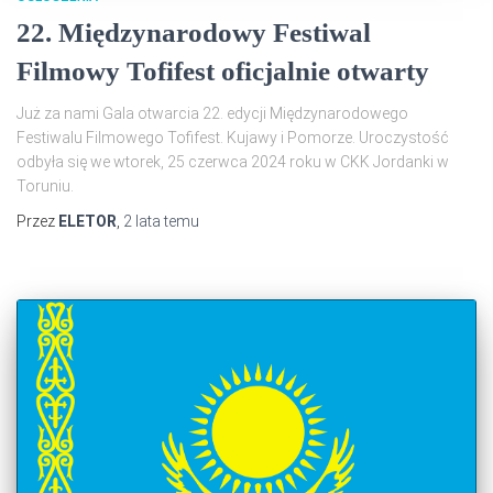
22. Międzynarodowy Festiwal
Filmowy Tofifest oficjalnie otwarty
Już za nami Gala otwarcia 22. edycji Międzynarodowego
Festiwalu Filmowego Tofifest. Kujawy i Pomorze. Uroczystość
odbyła się we wtorek, 25 czerwca 2024 roku w CKK Jordanki w
Toruniu.
Przez
ELETOR
,
2 lata
temu