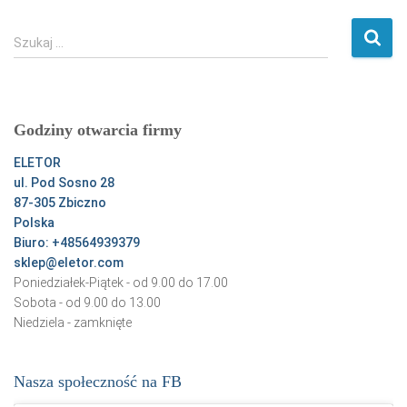
S
Szukaj …
z
u
k
a
Godziny otwarcia firmy
j
:
ELETOR
ul. Pod Sosno 28
87-305 Zbiczno
Polska
Biuro: +48564939379
sklep@eletor.com
Poniedziałek-Piątek - od 9.00 do 17.00
Sobota - od 9.00 do 13.00
Niedziela - zamknięte
Nasza społeczność na FB