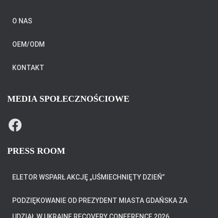
O NAS
OEM/ODM
KONTAKT
MEDIA SPOŁECZNOŚCIOWE
F
A
C
E
B
PRESS ROOM
O
O
K
ELETOR WSPARŁ AKCJĘ „UŚMIECHNIĘTY DZIEŃ”
PODZIĘKOWANIE OD PREZYDENT MIASTA GDAŃSKA ZA
UDZIAŁ W UKRAINE RECOVERY CONFERENCE 2026