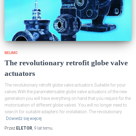
BELIMO
The revolutionary retrofit globe valve
actuators
The revolutionary retrofit globe valve actuators Suitable for your
valves With the parameterisable globe valve actuators of the new
generation you will have everything on hand that you require for the
motorisation of different globe valves. You will no longer need to
search for suitable adapters for installation. The revolutionary
Dowiedz się więcej
Przez
ELETOR
,
9 lat
temu