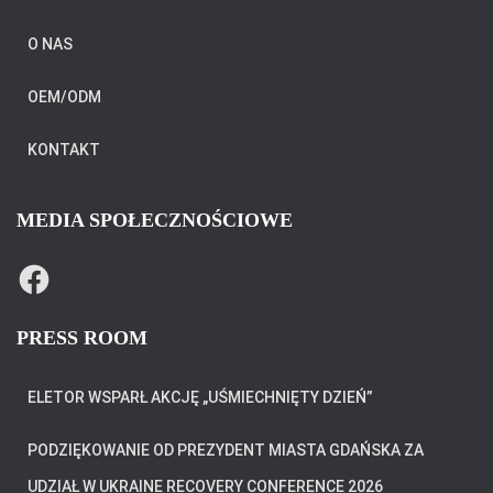
O NAS
OEM/ODM
KONTAKT
MEDIA SPOŁECZNOŚCIOWE
F
A
C
E
B
PRESS ROOM
O
O
K
ELETOR WSPARŁ AKCJĘ „UŚMIECHNIĘTY DZIEŃ”
PODZIĘKOWANIE OD PREZYDENT MIASTA GDAŃSKA ZA
UDZIAŁ W UKRAINE RECOVERY CONFERENCE 2026