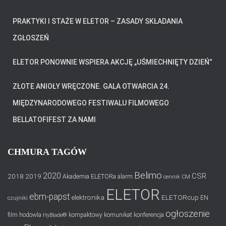
PRAKTYKI I STAŻE W ELETOR – ZASADY SKŁADANIA
ZGŁOSZEŃ
ELETOR PONOWNIE WSPIERA AKCJĘ „UŚMIECHNIĘTY DZIEŃ”
ZŁOTE ANIOŁY WRĘCZONE. GALA OTWARCIA 24.
MIĘDZYNARODOWEGO FESTIWALU FILMOWEGO
BELLATOFIFEST ZA NAMI
CHMURA TAGÓW
Belimo
2020
CSR
2018
2019
Akademia ELETORa
alarm
cennik
CM
ELETOR
ebm-papst
elektronika
ELETORcup
EN
czujniki
ogłoszenie
film
hodowla
kompaktowy
komunikat
konferencja
HyBlade®