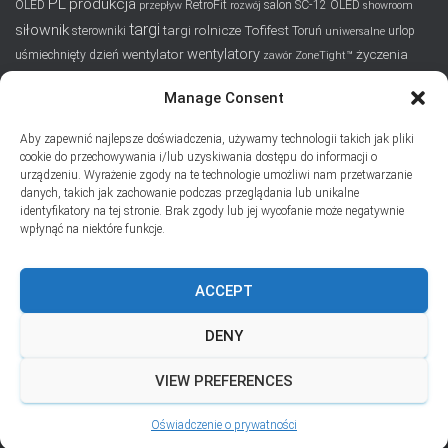
PL
produkcja
OLED
RetroFit
salon
SC-12 OLED
przepływ
rozwój
showroom
targi
siłownik
targi rolnicze
Tofifest
sterowniki
Toruń
urlop
uniwersalne
wentylatory
wentylator
życzenia
uśmiechnięty dzień
zawór
ZoneTight™
Manage Consent
SUBSKRYPCJA
Aby zapewnić najlepsze doświadczenia, używamy technologii takich jak pliki
Dodaj swój adres e-mail, jeśli chciał(a)byś otrzymywać informacje
cookie do przechowywania i/lub uzyskiwania dostępu do informacji o
o nowych wpisach na blogu
urządzeniu. Wyrażenie zgody na te technologie umożliwi nam przetwarzanie
danych, takich jak zachowanie podczas przeglądania lub unikalne
Email
identyfikatory na tej stronie. Brak zgody lub jej wycofanie może negatywnie
wpłynąć na niektóre funkcje.
ACCEPT
Prywatność i pliki ciasteczka: Ta witryna używa plików ciasteczek.
Kontynuując korzystanie z tej witryny, wyrażasz zgodę na ich używanie.
DENY
Aby dowiedzieć się więcej, w tym jak kontrolować pliki ciasteczka, zobacz
tutaj:
Polityka plików ciasteczka
VIEW PREFERENCES
Hestia | Stworzone przez
ThemeIsle
Oświadczenie o prywatności