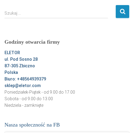
S
Szukaj …
z
u
k
a
Godziny otwarcia firmy
j
:
ELETOR
ul. Pod Sosno 28
87-305 Zbiczno
Polska
Biuro: +48564939379
sklep@eletor.com
Poniedziałek-Piątek - od 9.00 do 17.00
Sobota - od 9.00 do 13.00
Niedziela - zamknięte
Nasza społeczność na FB