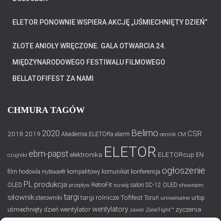
ELETOR PONOWNIE WSPIERA AKCJĘ „UŚMIECHNIĘTY DZIEŃ”
ZŁOTE ANIOŁY WRĘCZONE. GALA OTWARCIA 24.
MIĘDZYNARODOWEGO FESTIWALU FILMOWEGO
BELLATOFIFEST ZA NAMI
CHMURA TAGÓW
Belimo
2020
CSR
2018
2019
Akademia ELETORa
alarm
cennik
CM
ELETOR
ebm-papst
elektronika
ELETORcup
EN
czujniki
ogłoszenie
film
hodowla
kompaktowy
komunikat
konferencja
HyBlade®
PL
produkcja
OLED
RetroFit
salon
SC-12 OLED
przepływ
rozwój
showroom
targi
siłownik
targi rolnicze
Tofifest
sterowniki
Toruń
urlop
uniwersalne
wentylatory
wentylator
życzenia
uśmiechnięty dzień
zawór
ZoneTight™