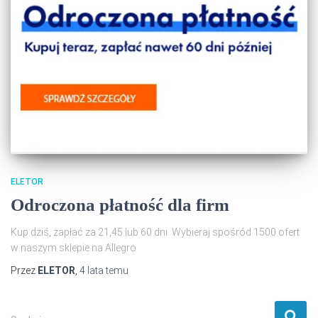
ELETOR
Odroczona płatność dla firm
Kup dziś, zapłać za 21,45 lub 60 dni. Wybieraj spośród 1500 ofert
w naszym sklepie na Allegro
Przez
ELETOR
,
4 lata
temu
S