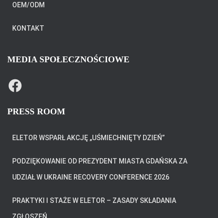
OEM/ODM
KONTAKT
MEDIA SPOŁECZNOŚCIOWE
F
A
C
E
B
PRESS ROOM
O
O
K
ELETOR WSPARŁ AKCJĘ „UŚMIECHNIĘTY DZIEŃ”
PODZIĘKOWANIE OD PREZYDENT MIASTA GDAŃSKA ZA
UDZIAŁ W UKRAINE RECOVERY CONFERENCE 2026
PRAKTYKI I STAŻE W ELETOR – ZASADY SKŁADANIA
ZGŁOSZEŃ