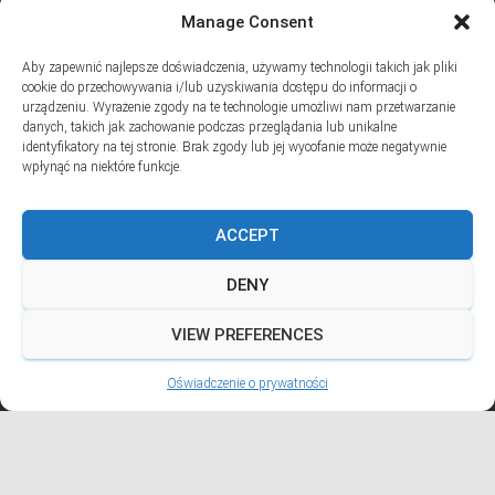
Manage Consent
SUBSKRYPCJA
Aby zapewnić najlepsze doświadczenia, używamy technologii takich jak pliki
Dodaj swój adres e-mail, jeśli chciał(a)byś otrzymywać informacje
cookie do przechowywania i/lub uzyskiwania dostępu do informacji o
o nowych wpisach na blogu
urządzeniu. Wyrażenie zgody na te technologie umożliwi nam przetwarzanie
danych, takich jak zachowanie podczas przeglądania lub unikalne
Email
identyfikatory na tej stronie. Brak zgody lub jej wycofanie może negatywnie
wpłynąć na niektóre funkcje.
ACCEPT
Prywatność i pliki ciasteczka: Ta witryna używa plików ciasteczek.
Kontynuując korzystanie z tej witryny, wyrażasz zgodę na ich używanie.
DENY
Aby dowiedzieć się więcej, w tym jak kontrolować pliki ciasteczka, zobacz
tutaj:
Polityka plików ciasteczka
VIEW PREFERENCES
Hestia | Stworzone przez
ThemeIsle
Oświadczenie o prywatności