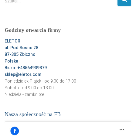
Szukaj …
z
u
k
a
Godziny otwarcia firmy
j
:
ELETOR
ul. Pod Sosno 28
87-305 Zbiczno
Polska
Biuro: +48564939379
sklep@eletor.com
Poniedziałek-Piątek - od 9.00 do 17.00
Sobota - od 9.00 do 13.00
Niedziela - zamknięte
Nasza społeczność na FB