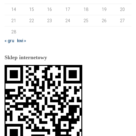
14
15
16
17
18
19
20
21
22
23
24
25
26
27
28
« gru
kwi »
Sklep internetowy