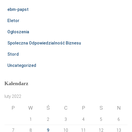
ebm-papst
Eletor
Ogłoszenia
Społeczna Odpowiedzialność Biznesu
Stord
Uncategorized
Kalendarz
luty 2022
P
W
Ś
C
P
S
N
1
2
3
4
5
6
7
8
9
10
11
12
13