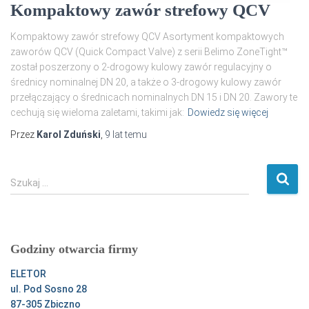
Kompaktowy zawór strefowy QCV
Kompaktowy zawór strefowy QCV Asortyment kompaktowych
zaworów QCV (Quick Compact Valve) z serii Belimo ZoneTight™
został poszerzony o 2-drogowy kulowy zawór regulacyjny o
średnicy nominalnej DN 20, a także o 3-drogowy kulowy zawór
przełączający o średnicach nominalnych DN 15 i DN 20. Zawory te
cechują się wieloma zaletami, takimi jak:
Dowiedz się więcej
Przez
Karol Zduński
,
9 lat
temu
S
Szukaj …
z
u
k
a
Godziny otwarcia firmy
j
:
ELETOR
ul. Pod Sosno 28
87-305 Zbiczno