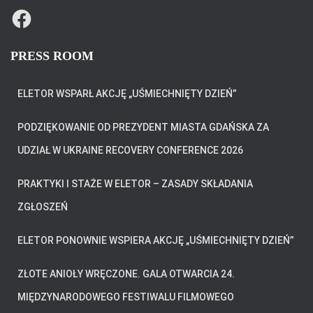
F
A
C
E
B
PRESS ROOM
O
O
K
ELETOR WSPARŁ AKCJĘ „UŚMIECHNIĘTY DZIEŃ”
PODZIĘKOWANIE OD PREZYDENT MIASTA GDAŃSKA ZA
UDZIAŁ W UKRAINE RECOVERY CONFERENCE 2026
PRAKTYKI I STAŻE W ELETOR – ZASADY SKŁADANIA
ZGŁOSZEŃ
ELETOR PONOWNIE WSPIERA AKCJĘ „UŚMIECHNIĘTY DZIEŃ”
ZŁOTE ANIOŁY WRĘCZONE. GALA OTWARCIA 24.
MIĘDZYNARODOWEGO FESTIWALU FILMOWEGO