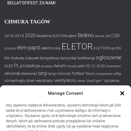
BELLATOFIFEST ZA NAMI
CHMURA TAGÓW
Belimo
2020
CSR
2018
2019
Akademia ELETORa
alarm
cennik
CM
ELETOR
ebm-papst
elektronika
ELETORcup
EN
czujniki
ogłoszenie
film
hodowla
kompaktowy
komunikat
konferencja
HyBlade®
PL
produkcja
OLED
RetroFit
salon
SC-12 OLED
przepływ
rozwój
showroom
targi
siłownik
targi rolnicze
Tofifest
sterowniki
Toruń
urlop
uniwersalne
wentylatory
wentylator
życzenia
uśmiechnięty dzień
zawór
ZoneTight™
Manage Consent
SUBSKRYPCJA
Aby zapewnić najlepsze doświadczenia, używamy technologii takich jak pliki
Dodaj swój adres e-mail, jeśli chciał(a)byś otrzymywać informacje
cookie do przechowywania i/lub uzyskiwania dostępu do informacji o
o nowych wpisach na blogu
urządzeniu. Wyrażenie zgody na te technologie umożliwi nam przetwarzanie
danych, takich jak zachowanie podczas przeglądania lub unikalne
Email
identyfikatory na tej stronie. Brak zgody lub jej wycofanie może negatywnie