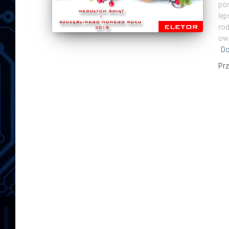
pom
lep
rod
owo
Do
Pr