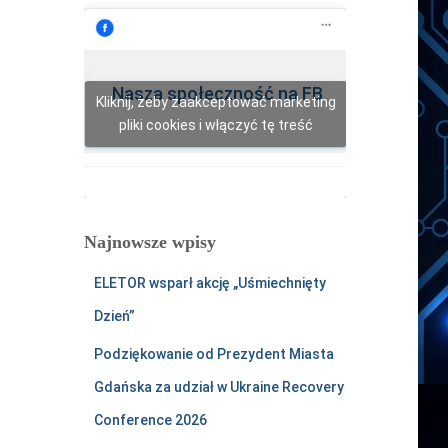
y
U
Q
Nasza społeczność na FB
Kliknij, żeby zaakceptować marketing
g
pliki cookies i włączyć tę treść
n
a
Y
o
Najnowsze wpisy
u
T
ELETOR wsparł akcję „Uśmiechnięty
u
Dzień”
b
Podziękowanie od Prezydent Miasta
e
Gdańska za udział w Ukraine Recovery
Conference 2026