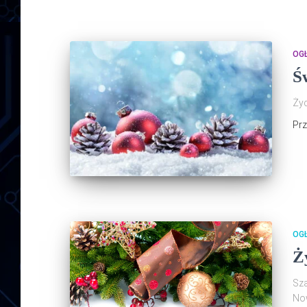
OG
Ś
Ży
Pr
OG
Ż
Sza
No