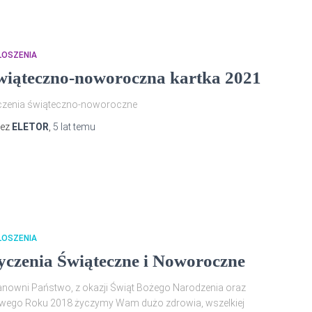
ŁOSZENIA
wiąteczno-noworoczna kartka 2021
czenia świąteczno-noworoczne
zez
ELETOR
,
5 lat
temu
ŁOSZENIA
yczenia Świąteczne i Noworoczne
nowni Państwo, z okazji Świąt Bożego Narodzenia oraz
wego Roku 2018 życzymy Wam dużo zdrowia, wszelkiej