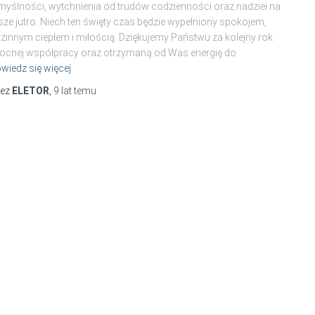
yślności, wytchnienia od trudów codzienności oraz nadziei na
sze jutro. Niech ten święty czas będzie wypełniony spokojem,
zinnym ciepłem i miłością. Dziękujemy Państwu za kolejny rok
cnej współpracy oraz otrzymaną od Was energię do
wiedz się więcej
zez
ELETOR
,
9 lat
temu