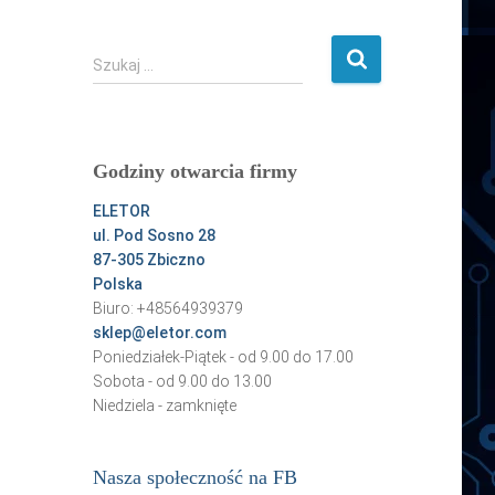
o
S
r
1
S
Szukaj …
z
p
W
u
l
t
k
n
V
a
Godziny otwarcia firmy
j
a
R
:
F
E
ELETOR
ul. Pod Sosno 28
a
m
87-305 Zbiczno
c
O
Polska
e
b
Biuro: +48564939379
sklep@eletor.com
b
X
Poniedziałek-Piątek - od 9.00 do 17.00
o
g
Sobota - od 9.00 do 13.00
o
b
Niedziela - zamknięte
k
r
H
Nasza społeczność na FB
y