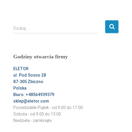
S
Szukaj …
z
u
k
a
Godziny otwarcia firmy
j
:
ELETOR
ul. Pod Sosno 28
87-305 Zbiczno
Polska
Biuro: +48564939379
sklep@eletor.com
Poniedziałek-Piątek - od 9.00 do 17.00
Sobota - od 9.00 do 13.00
Niedziela - zamknięte