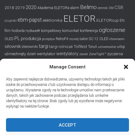
Belimo
2020
CSR
2018
2019
Akademia ELETORa
alarm
cennik
CM
ELETOR
ebm-papst
elektronika
ELETORcup
EN
czujniki
ogłoszenie
film
hodowla
kompaktowy
komunikat
konferencja
HyBlade®
PL
produkcja
OLED
RetroFit
salon
SC-12 OLED
przepływ
rozwój
showroom
targi
siłownik
targi rolnicze
Tofifest
sterowniki
Toruń
urlop
uniwersalne
wentylatory
wentylator
życzenia
uśmiechnięty dzień
zawór
ZoneTight™
Manage Consent
SUBSKRYPCJA
Aby zapewnić najlepsze doświadczenia, używamy technologii takich jak pliki
Dodaj swój adres e-mail, jeśli chciał(a)byś otrzymywać informacje
cookie do przechowywania i/lub uzyskiwania dostępu do informacji o
o nowych wpisach na blogu
urządzeniu. Wyrażenie zgody na te technologie umożliwi nam przetwarzanie
danych, takich jak zachowanie podczas przeglądania lub unikalne
Email
identyfikatory na tej stronie. Brak zgody lub jej wycofanie może negatywnie
wpłynąć na niektóre funkcje.
ACCEPT
Prywatność i pliki ciasteczka: Ta witryna używa plików ciasteczek.
Kontynuując korzystanie z tej witryny, wyrażasz zgodę na ich używanie.