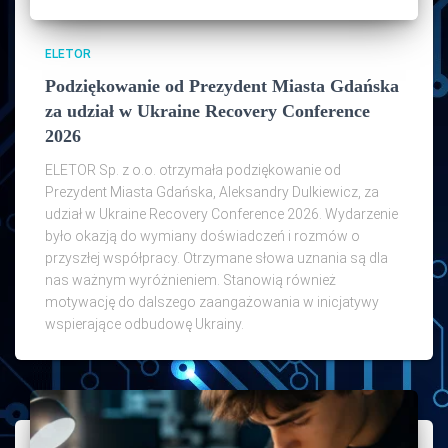
ELETOR
Podziękowanie od Prezydent Miasta Gdańska
za udział w Ukraine Recovery Conference
2026
ELETOR Sp. z o.o. otrzymała podziękowanie od
Prezydent Miasta Gdańska, Aleksandry Dulkiewicz, za
udział w Ukraine Recovery Conference 2026. Wydarzenie
było okazją do wymiany doświadczeń i rozmów o
przyszłej współpracy. Otrzymane słowa uznania są dla
nas ważnym wyróżnieniem. Stanowią również
motywację do dalszego zaangażowania w inicjatywy
wspierające odbudowę Ukrainy.