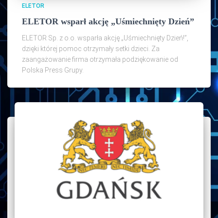
ELETOR
ELETOR wsparł akcję „Uśmiechnięty Dzień”
ELETOR Sp. z o.o. wsparła akcję „Uśmiechnięty Dzień!”,
dzięki której pomoc otrzymały setki dzieci. Za
zaangażowanie firma otrzymała podziękowanie od
Polska Press Grupy.