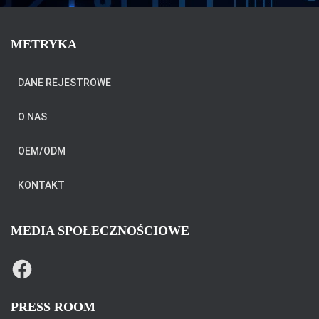
METRYKA
DANE REJESTROWE
O NAS
OEM/ODM
KONTAKT
MEDIA SPOŁECZNOŚCIOWE
F
A
C
E
B
PRESS ROOM
O