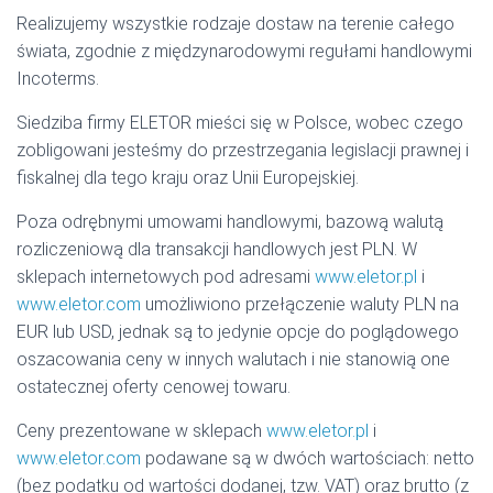
Realizujemy wszystkie rodzaje dostaw na terenie całego
świata, zgodnie z międzynarodowymi regułami handlowymi
Incoterms.
Siedziba firmy ELETOR mieści się w Polsce, wobec czego
zobligowani jesteśmy do przestrzegania legislacji prawnej i
fiskalnej dla tego kraju oraz Unii Europejskiej.
Poza odrębnymi umowami handlowymi, bazową walutą
rozliczeniową dla transakcji handlowych jest PLN. W
sklepach internetowych pod adresami
www.eletor.pl
i
www.eletor.com
umożliwiono przełączenie waluty PLN na
EUR lub USD, jednak są to jedynie opcje do poglądowego
oszacowania ceny w innych walutach i nie stanowią one
ostatecznej oferty cenowej towaru.
Ceny prezentowane w sklepach
www.eletor.pl
i
www.eletor.com
podawane są w dwóch wartościach: netto
(bez podatku od wartości dodanej, tzw. VAT) oraz brutto (z