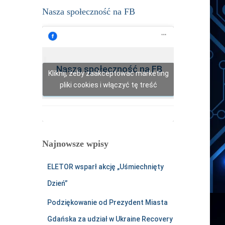
Nasza społeczność na FB
y
U
Q
g
n
Nasza społeczność na FB
Kliknij, żeby zaakceptować marketing
a
pliki cookies i włączyć tę treść
Y
o
u
T
Najnowsze wpisy
u
b
ELETOR wsparł akcję „Uśmiechnięty
e
Dzień”
Podziękowanie od Prezydent Miasta
Gdańska za udział w Ukraine Recovery