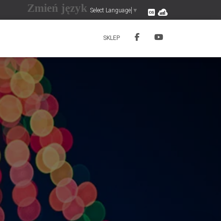
Zmień język
Z
Z
Select Language
▼
o
o
b
b
SKLEP
a
a
c
c
z
z
p
p
r
r
o
o
f
f
i
i
l
l
e
U
l
C
e
r
t
X