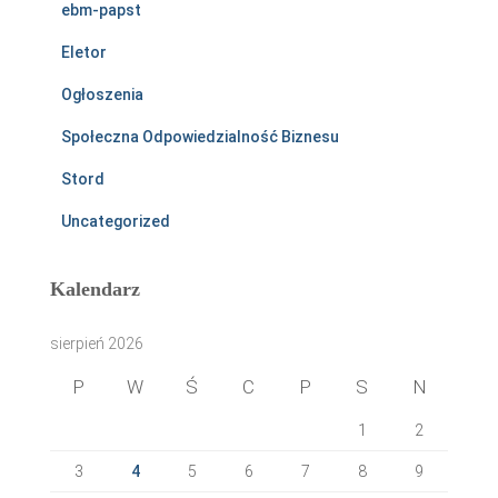
ebm-papst
Eletor
Ogłoszenia
Społeczna Odpowiedzialność Biznesu
Stord
Uncategorized
Kalendarz
sierpień 2026
P
W
Ś
C
P
S
N
1
2
3
4
5
6
7
8
9