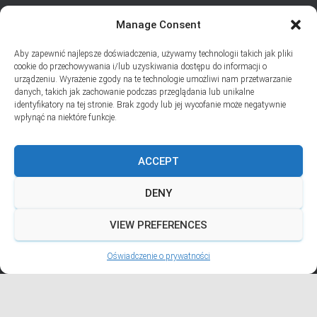
Manage Consent
SUBSKRYPCJA
Aby zapewnić najlepsze doświadczenia, używamy technologii takich jak pliki
Dodaj swój adres e-mail, jeśli chciał(a)byś otrzymywać informacje
cookie do przechowywania i/lub uzyskiwania dostępu do informacji o
o nowych wpisach na blogu
urządzeniu. Wyrażenie zgody na te technologie umożliwi nam przetwarzanie
danych, takich jak zachowanie podczas przeglądania lub unikalne
Email
identyfikatory na tej stronie. Brak zgody lub jej wycofanie może negatywnie
wpłynąć na niektóre funkcje.
ACCEPT
Prywatność i pliki ciasteczka: Ta witryna używa plików ciasteczek.
Kontynuując korzystanie z tej witryny, wyrażasz zgodę na ich używanie.
DENY
Aby dowiedzieć się więcej, w tym jak kontrolować pliki ciasteczka, zobacz
tutaj:
Polityka plików ciasteczka
VIEW PREFERENCES
Hestia | Stworzone przez
ThemeIsle
Oświadczenie o prywatności