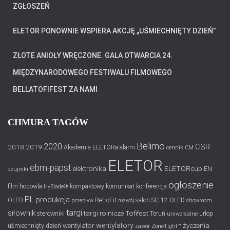
ZGŁOSZEŃ
ELETOR PONOWNIE WSPIERA AKCJĘ „UŚMIECHNIĘTY DZIEŃ”
ZŁOTE ANIOŁY WRĘCZONE. GALA OTWARCIA 24.
MIĘDZYNARODOWEGO FESTIWALU FILMOWEGO
BELLATOFIFEST ZA NAMI
CHMURA TAGÓW
Belimo
2020
CSR
2018
2019
Akademia ELETORa
alarm
cennik
CM
ELETOR
ebm-papst
elektronika
ELETORcup
EN
czujniki
ogłoszenie
film
hodowla
kompaktowy
komunikat
konferencja
HyBlade®
PL
produkcja
OLED
RetroFit
salon
SC-12 OLED
przepływ
rozwój
showroom
targi
siłownik
targi rolnicze
Tofifest
sterowniki
Toruń
urlop
uniwersalne
wentylatory
wentylator
życzenia
uśmiechnięty dzień
zawór
ZoneTight™