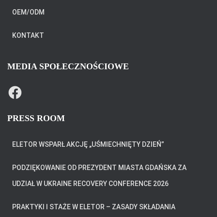
OEM/ODM
KONTAKT
MEDIA SPOŁECZNOŚCIOWE
F
A
C
E
B
PRESS ROOM
O
O
K
ELETOR WSPARŁ AKCJĘ „UŚMIECHNIĘTY DZIEŃ”
PODZIĘKOWANIE OD PREZYDENT MIASTA GDAŃSKA ZA
UDZIAŁ W UKRAINE RECOVERY CONFERENCE 2026
PRAKTYKI I STAŻE W ELETOR – ZASADY SKŁADANIA