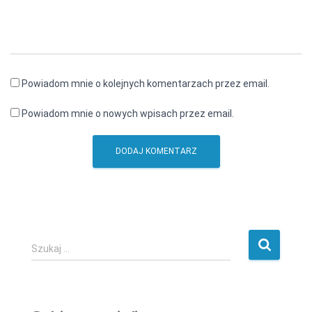
Powiadom mnie o kolejnych komentarzach przez email.
Powiadom mnie o nowych wpisach przez email.
S
Szukaj …
z
u
k
a