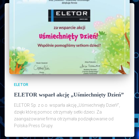
ELETOR
ELETOR wsparł akcję „Uśmiechnięty Dzień”
ELETOR Sp. z o.o. wsparła akcję „Uśmiechnięty Dzień!”,
dzięki której pomoc otrzymały setki dzieci. Za
zaangażowanie firma otrzymała podziękowanie od
Polska Press Grupy.