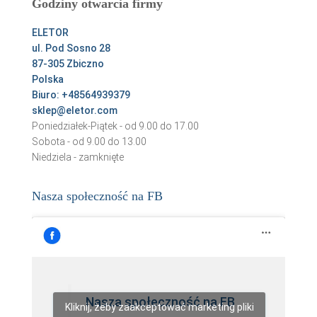
Godziny otwarcia firmy
j
:
ELETOR
ul. Pod Sosno 28
87-305 Zbiczno
Polska
Biuro: +48564939379
sklep@eletor.com
Poniedziałek-Piątek - od 9.00 do 17.00
Sobota - od 9.00 do 13.00
Niedziela - zamknięte
Nasza społeczność na FB
Nasza społeczność na FB
Kliknij, żeby zaakceptować marketing pliki