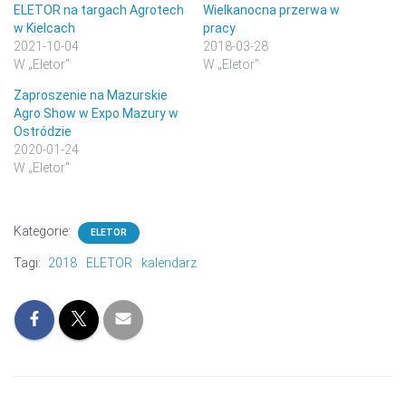
ELETOR na targach Agrotech
Wielkanocna przerwa w
w Kielcach
pracy
2021-10-04
2018-03-28
W „Eletor"
W „Eletor"
Zaproszenie na Mazurskie
Agro Show w Expo Mazury w
Ostródzie
2020-01-24
W „Eletor"
Kategorie:
ELETOR
Tagi:
2018
ELETOR
kalendarz