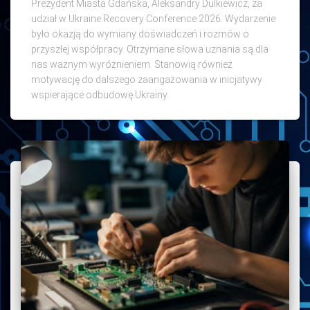
Prezydent Miasta Gdańska, Aleksandry Dulkiewicz, za
udział w Ukraine Recovery Conference 2026. Wydarzenie
było okazją do wymiany doświadczeń i rozmów o
przyszłej współpracy. Otrzymane słowa uznania są dla
nas ważnym wyróżnieniem. Stanowią również
motywację do dalszego zaangażowania w inicjatywy
wspierające odbudowę Ukrainy.