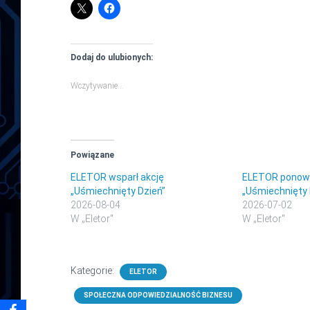
Dodaj do ulubionych:
Wczytywanie…
Powiązane
ELETOR wsparł akcję
ELETOR ponown
„Uśmiechnięty Dzień”
„Uśmiechnięty 
2026-08-04
2026-07-02
W „Eletor"
W „Eletor"
Kategorie:
ELETOR
SPOŁECZNA ODPOWIEDZIALNOŚĆ BIZNESU