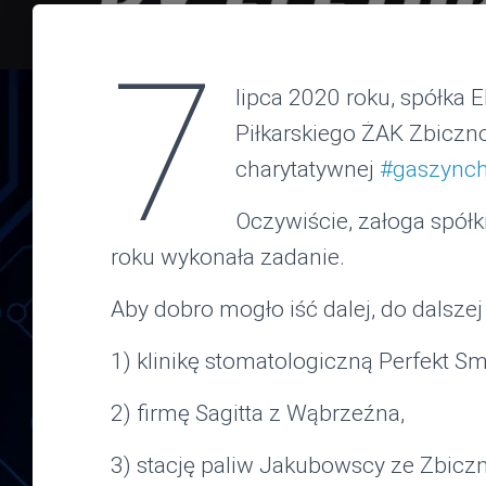
7
lipca 2020 roku, spółka
Piłkarskiego ŻAK Zbiczno
charytatywnej
#gaszynch
Oczywiście, załoga spółk
roku wykonała zadanie.
Aby dobro mogło iść dalej, do dalsze
1) klinikę stomatologiczną Perfekt Sm
2) firmę Sagitta z Wąbrzeźna,
3) stację paliw Jakubowscy ze Zbiczn