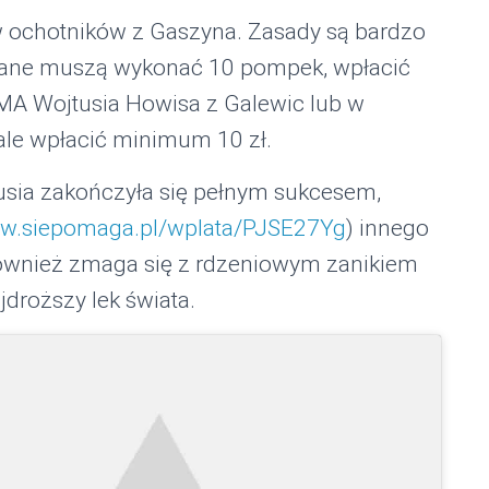
w ochotników z Gaszyna. Zasady są bardzo
owane muszą wykonać 10 pompek, wpłacić
MA Wojtusia Howisa z Galewic lub w
 ale wpłacić minimum 10 zł.
tusia zakończyła się pełnym sukcesem,
ww.siepomaga.pl/wplata/PJSE27Yg
) innego
również zmaga się z rdzeniowym zanikiem
jdroższy lek świata.