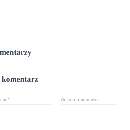
omentarzy
 komentarz
mail
*
Witryna internetowa