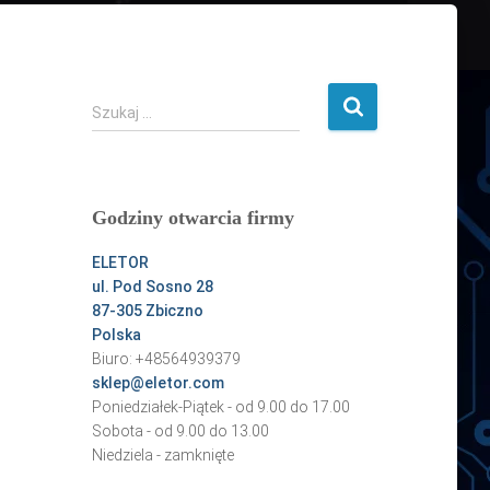
o
S
r
1
p
W
S
Szukaj …
l
t
z
n
V
u
k
a
R
a
F
E
Godziny otwarcia firmy
j
a
m
:
ELETOR
c
O
ul. Pod Sosno 28
e
b
87-305 Zbiczno
b
X
Polska
Biuro: +48564939379
o
g
sklep@eletor.com
o
b
Poniedziałek-Piątek - od 9.00 do 17.00
k
r
Sobota - od 9.00 do 13.00
H
Niedziela - zamknięte
y