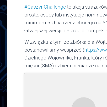
#GaszynChallenge
to akcja strażakó
proste, osoby lub instytucje nomin
minimum 5 zł na rzecz chorego na S
łatwiejszej wersji nie zrobić pompek,
W związku z tym, że zbiórka dla Woj
postanowiliśmy wesprzeć (
https://w
Dzielnego Wojownika, Franka, który 
mięśni (SMA) i zbiera pieniądze na na