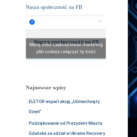
Nasza społeczność na FB
y
U
Q
g
n
Nasza społeczność na FB
Kliknij, żeby zaakceptować marketing
a
pliki cookies i włączyć tę treść
Y
o
u
T
Najnowsze wpisy
u
b
ELETOR wsparł akcję „Uśmiechnięty
e
Dzień”
Podziękowanie od Prezydent Miasta
Gdańska za udział w Ukraine Recovery