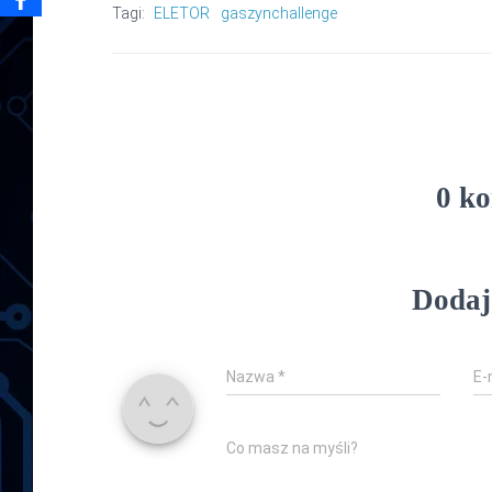
Tagi:
ELETOR
gaszynchallenge
0 k
Dodaj
Nazwa
*
E-
Co masz na myśli?