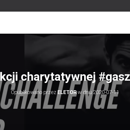
cji charytatywnej #gas
Opublikowano przez
ELETOR
w dniu
2020-07-11