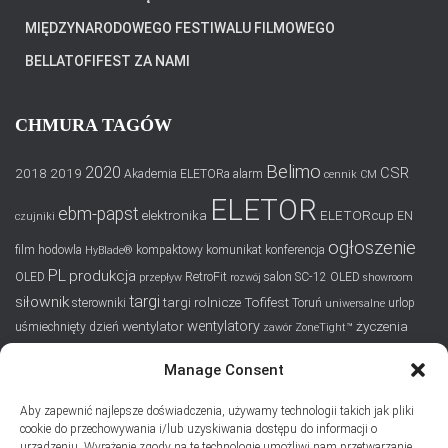
MIĘDZYNARODOWEGO FESTIWALU FILMOWEGO
BELLATOFIFEST ZA NAMI
CHMURA TAGÓW
Belimo
2020
CSR
2018
2019
Akademia ELETORa
alarm
cennik
CM
ELETOR
ebm-papst
elektronika
ELETORcup
EN
czujniki
ogłoszenie
film
hodowla
kompaktowy
komunikat
konferencja
HyBlade®
PL
produkcja
OLED
RetroFit
salon
SC-12 OLED
przepływ
rozwój
showroom
targi
siłownik
targi rolnicze
Tofifest
sterowniki
Toruń
urlop
uniwersalne
wentylatory
wentylator
życzenia
uśmiechnięty dzień
zawór
ZoneTight™
Manage Consent
SUBSKRYPCJA
Aby zapewnić najlepsze doświadczenia, używamy technologii takich jak pliki
Dodaj swój adres e-mail, jeśli chciał(a)byś otrzymywać informacje
cookie do przechowywania i/lub uzyskiwania dostępu do informacji o
o nowych wpisach na blogu
urządzeniu. Wyrażenie zgody na te technologie umożliwi nam przetwarzanie