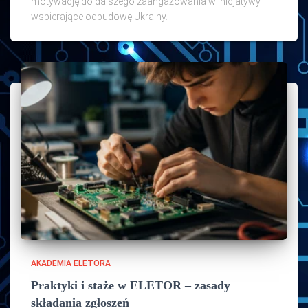
motywację do dalszego zaangażowania w inicjatywy
wspierające odbudowę Ukrainy.
AKADEMIA ELETORA
Praktyki i staże w ELETOR – zasady
składania zgłoszeń