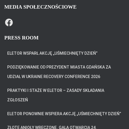
MEDIA SPOŁECZNOŚCIOWE
F
A
C
E
B
PRESS ROOM
O
O
K
ELETOR WSPARŁ AKCJĘ „UŚMIECHNIĘTY DZIEŃ”
PODZIĘKOWANIE OD PREZYDENT MIASTA GDAŃSKA ZA
UDZIAŁ W UKRAINE RECOVERY CONFERENCE 2026
PRAKTYKI I STAŻE W ELETOR – ZASADY SKŁADANIA
ZGŁOSZEŃ
ELETOR PONOWNIE WSPIERA AKCJĘ „UŚMIECHNIĘTY DZIEŃ”
ZŁOTE ANIOŁY WRĘCZONE. GALA OTWARCIA 24.