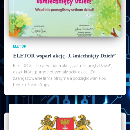
ELETOR
ELETOR wsparł akcję „Uśmiechnięty Dzień”
ELETOR Sp. z o.o. wsparła akcję „Uśmiechnięty Dzień!”,
dzięki której pomoc otrzymały setki dzieci. Za
zaangażowanie firma otrzymała podziękowanie od
Polska Press Grupy.