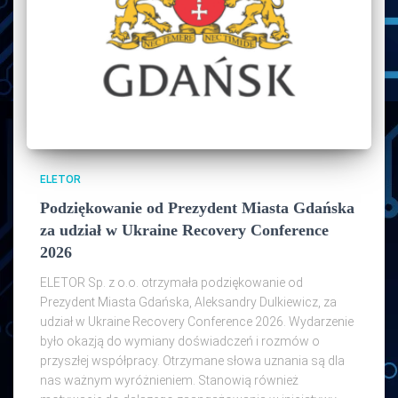
ELETOR
Podziękowanie od Prezydent Miasta Gdańska
za udział w Ukraine Recovery Conference
2026
ELETOR Sp. z o.o. otrzymała podziękowanie od
Prezydent Miasta Gdańska, Aleksandry Dulkiewicz, za
udział w Ukraine Recovery Conference 2026. Wydarzenie
było okazją do wymiany doświadczeń i rozmów o
przyszłej współpracy. Otrzymane słowa uznania są dla
nas ważnym wyróżnieniem. Stanowią również