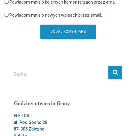
Powiadom mnie o kolejnych komentarzach przez email.
Powiadom mnie o nowych wpisach przez email.
S
Szukaj …
z
u
k
a
Godziny otwarcia firmy
j
:
ELETOR
ul. Pod Sosno 28
87-305 Zbiczno
Polska