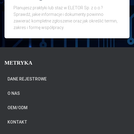
Planujesz praktyki lub staż w ELETOR Sp. z o.o.?
Sprawdź, jakie informacje i dokumenty powinno
zawierać kompletne zgłoszenie oraz jak określić termin,
zakres i formę współpracy.
METRYKA
DANE REJESTROWE
O NAS
OEM/ODM
KONTAKT