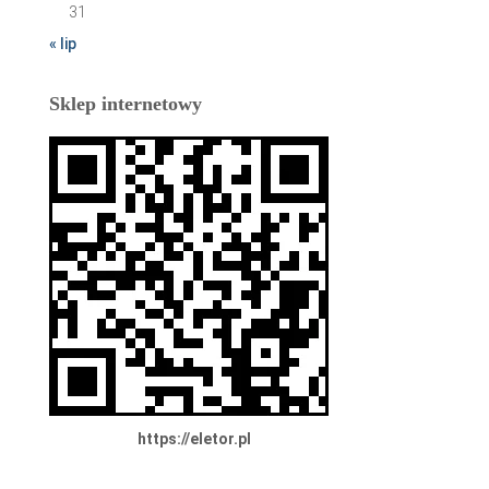
31
« lip
Sklep internetowy
https://eletor.pl