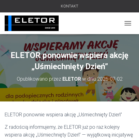
KONTAKT
PRZEŁ
ELETOR ponownie wspiera akcję
„Uśmiechnięty Dzień”
Opublikowano przez
ELETOR
w dniu
2026-07-02
ELETOR ponownie wspiera akcję „Uśmiechnięty Dzień”
Z radością informujemy, że ELETOR już po raz kolejny
wspiera akcję „Uśmiechnięty Dzień” — wyjątkową inicjatywę