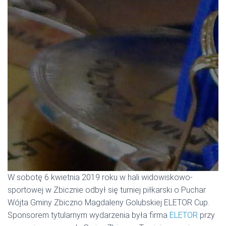
W sobotę 6 kwietnia 2019 roku w hali widowiskowo-
sportowej w Zbicznie odbył się turniej piłkarski o Puchar
Wójta Gminy Zbiczno Magdaleny Golubskiej ELETOR Cup.
Sponsorem tytularnym wydarzenia była firma
ELETOR
przy