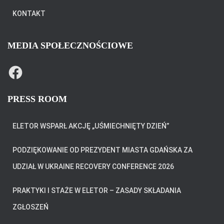
KONTAKT
MEDIA SPOŁECZNOŚCIOWE
F
A
C
E
B
PRESS ROOM
O
O
K
ELETOR WSPARŁ AKCJĘ „UŚMIECHNIĘTY DZIEŃ”
PODZIĘKOWANIE OD PREZYDENT MIASTA GDAŃSKA ZA
UDZIAŁ W UKRAINE RECOVERY CONFERENCE 2026
PRAKTYKI I STAŻE W ELETOR – ZASADY SKŁADANIA
ZGŁOSZEŃ