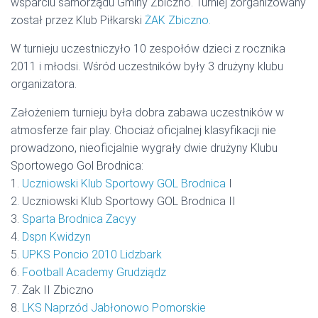
wsparciu samorządu Gminy Zbiczno. Turniej zorganizowany
został przez Klub Piłkarski
ŻAK Zbiczno.
W turnieju uczestniczyło 10 zespołów dzieci z rocznika
2011 i młodsi. Wśród uczestników były 3 drużyny klubu
organizatora.
Założeniem turnieju była dobra zabawa uczestników w
atmosferze fair play. Chociaż oficjalnej klasyfikacji nie
prowadzono, nieoficjalnie wygrały dwie drużyny Klubu
Sportowego Gol Brodnica:
1.
Uczniowski Klub Sportowy GOL Brodnica
I
2. Uczniowski Klub Sportowy GOL Brodnica II
3.
Sparta Brodnica Żacyy
4.
Dspn Kwidzyn
5.
UPKS Poncio 2010 Lidzbark
6.
Football Academy Grudziądz
7. Żak II Zbiczno
8.
LKS Naprzód Jabłonowo Pomorskie