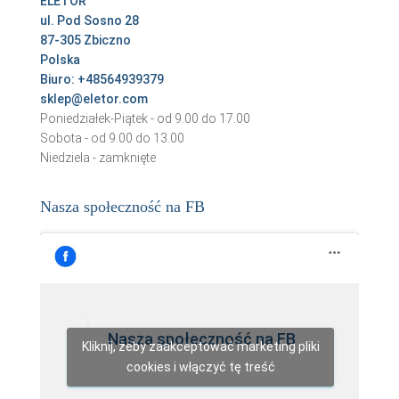
ELETOR
ul. Pod Sosno 28
87-305 Zbiczno
Polska
Biuro: +48564939379
sklep@eletor.com
Poniedziałek-Piątek - od 9.00 do 17.00
Sobota - od 9.00 do 13.00
Niedziela - zamknięte
Nasza społeczność na FB
Nasza społeczność na FB
Kliknij, żeby zaakceptować marketing pliki
cookies i włączyć tę treść