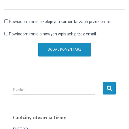
Powiadom mnie o kolejnych komentarzach przez email.
Powiadom mnie o nowych wpisach przez email.
S
Szukaj …
z
u
k
a
Godziny otwarcia firmy
j
: