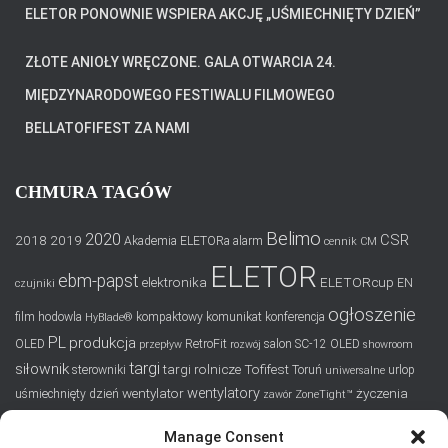
ELETOR PONOWNIE WSPIERA AKCJĘ „UŚMIECHNIĘTY DZIEŃ”
ZŁOTE ANIOŁY WRĘCZONE. GALA OTWARCIA 24.
MIĘDZYNARODOWEGO FESTIWALU FILMOWEGO
BELLATOFIFEST ZA NAMI
CHMURA TAGÓW
Belimo
2020
CSR
2018
2019
Akademia ELETORa
alarm
cennik
CM
ELETOR
ebm-papst
elektronika
ELETORcup
EN
czujniki
ogłoszenie
film
hodowla
kompaktowy
komunikat
konferencja
HyBlade®
PL
produkcja
OLED
RetroFit
salon
SC-12 OLED
przepływ
rozwój
showroom
targi
siłownik
targi rolnicze
Tofifest
sterowniki
Toruń
urlop
uniwersalne
wentylatory
wentylator
życzenia
uśmiechnięty dzień
zawór
ZoneTight™
Manage Consent
SUBSKRYPCJA