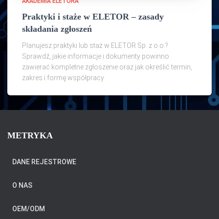
AKADEMIA ELETORA
Praktyki i staże w ELETOR – zasady
składania zgłoszeń
Planujesz praktyki lub staż w ELETOR Sp. z o.o.?
Sprawdź, jakie informacje i dokumenty powinno
zawierać kompletne zgłoszenie oraz jak określić termin,
zakres i formę współpracy.
METRYKA
DANE REJESTROWE
O NAS
OEM/ODM