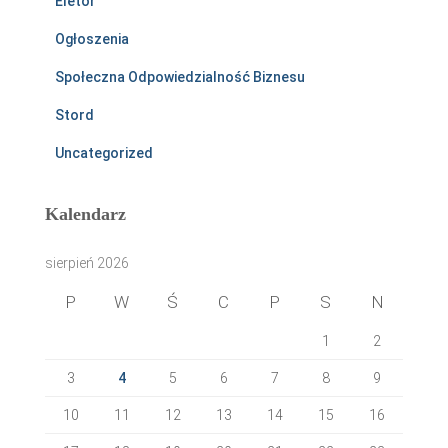
Eletor
Ogłoszenia
Społeczna Odpowiedzialność Biznesu
Stord
Uncategorized
Kalendarz
sierpień 2026
P
W
Ś
C
P
S
N
1
2
3
4
5
6
7
8
9
10
11
12
13
14
15
16