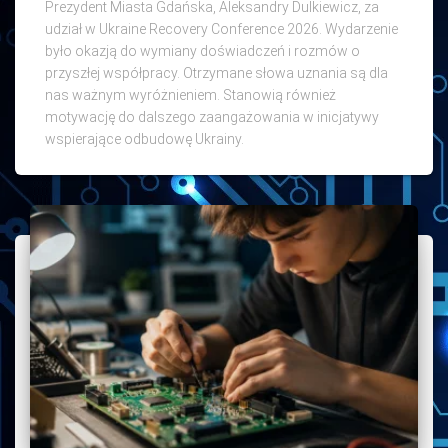
Prezydent Miasta Gdańska, Aleksandry Dulkiewicz, za
udział w Ukraine Recovery Conference 2026. Wydarzenie
było okazją do wymiany doświadczeń i rozmów o
przyszłej współpracy. Otrzymane słowa uznania są dla
nas ważnym wyróżnieniem. Stanowią również
motywację do dalszego zaangażowania w inicjatywy
wspierające odbudowę Ukrainy.