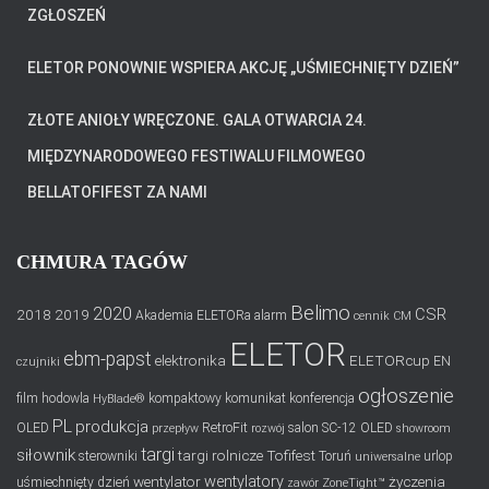
ZGŁOSZEŃ
ELETOR PONOWNIE WSPIERA AKCJĘ „UŚMIECHNIĘTY DZIEŃ”
ZŁOTE ANIOŁY WRĘCZONE. GALA OTWARCIA 24.
MIĘDZYNARODOWEGO FESTIWALU FILMOWEGO
BELLATOFIFEST ZA NAMI
CHMURA TAGÓW
Belimo
2020
CSR
2018
2019
Akademia ELETORa
alarm
cennik
CM
ELETOR
ebm-papst
elektronika
ELETORcup
EN
czujniki
ogłoszenie
film
hodowla
kompaktowy
komunikat
konferencja
HyBlade®
PL
produkcja
OLED
RetroFit
salon
SC-12 OLED
przepływ
rozwój
showroom
targi
siłownik
targi rolnicze
Tofifest
sterowniki
Toruń
urlop
uniwersalne
wentylatory
wentylator
życzenia
uśmiechnięty dzień
zawór
ZoneTight™