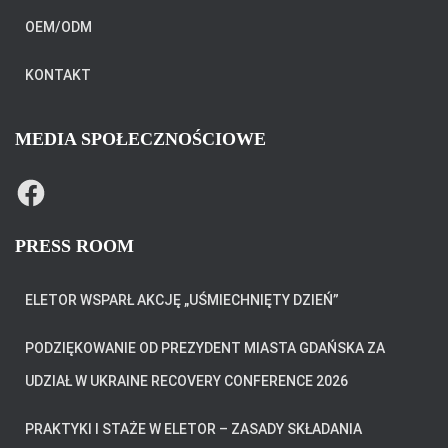
OEM/ODM
KONTAKT
MEDIA SPOŁECZNOŚCIOWE
F
A
C
E
B
PRESS ROOM
O
O
K
ELETOR WSPARŁ AKCJĘ „UŚMIECHNIĘTY DZIEŃ”
PODZIĘKOWANIE OD PREZYDENT MIASTA GDAŃSKA ZA
UDZIAŁ W UKRAINE RECOVERY CONFERENCE 2026
PRAKTYKI I STAŻE W ELETOR – ZASADY SKŁADANIA