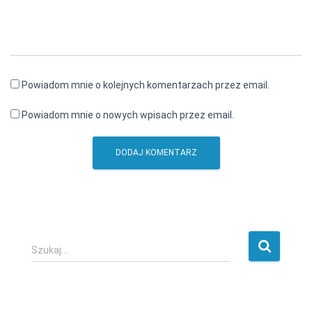
Powiadom mnie o kolejnych komentarzach przez email.
Powiadom mnie o nowych wpisach przez email.
S
Szukaj …
z
u
k
a