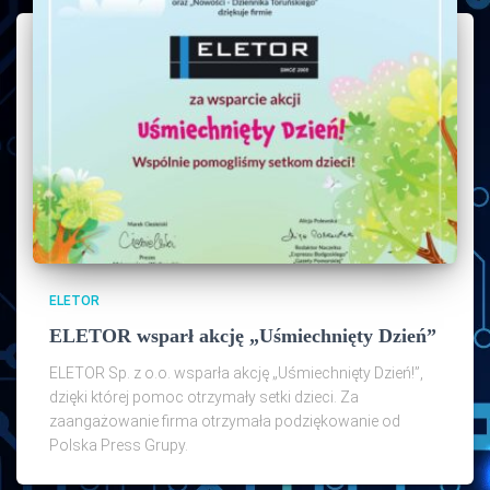
ELETOR
ELETOR wsparł akcję „Uśmiechnięty Dzień”
ELETOR Sp. z o.o. wsparła akcję „Uśmiechnięty Dzień!”,
dzięki której pomoc otrzymały setki dzieci. Za
zaangażowanie firma otrzymała podziękowanie od
Polska Press Grupy.