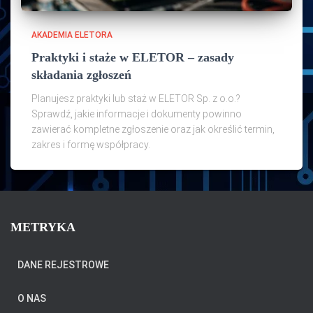
AKADEMIA ELETORA
Praktyki i staże w ELETOR – zasady
składania zgłoszeń
Planujesz praktyki lub staż w ELETOR Sp. z o.o.?
Sprawdź, jakie informacje i dokumenty powinno
zawierać kompletne zgłoszenie oraz jak określić termin,
zakres i formę współpracy.
METRYKA
DANE REJESTROWE
O NAS