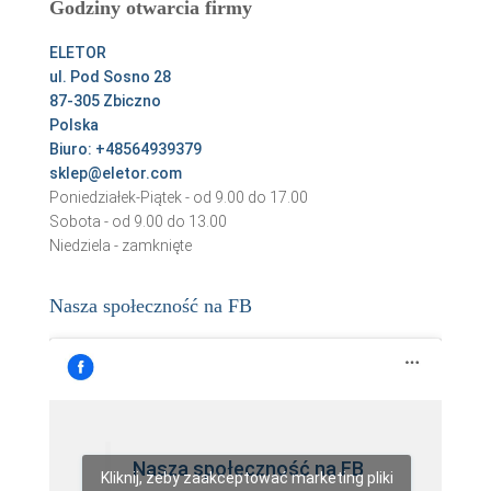
Godziny otwarcia firmy
j
:
ELETOR
ul. Pod Sosno 28
87-305 Zbiczno
Polska
Biuro: +48564939379
sklep@eletor.com
Poniedziałek-Piątek - od 9.00 do 17.00
Sobota - od 9.00 do 13.00
Niedziela - zamknięte
Nasza społeczność na FB
Nasza społeczność na FB
Kliknij, żeby zaakceptować marketing pliki