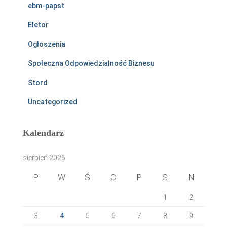
ebm-papst
Eletor
Ogłoszenia
Społeczna Odpowiedzialność Biznesu
Stord
Uncategorized
Kalendarz
sierpień 2026
P
W
Ś
C
P
S
N
1
2
3
4
5
6
7
8
9