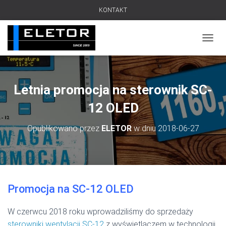
KONTAKT
PRZEŁ
Letnia promocja na sterownik SC-
12 OLED
Opublikowano przez
ELETOR
w dniu
2018-06-27
Promocja na SC-12 OLED
W czerwcu 2018 roku wprowadziliśmy do sprzedaży
sterowniki wentylacji SC-12
z wyświetlaczem w technologii