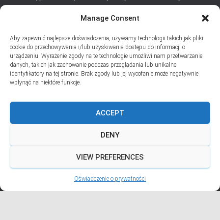
Manage Consent
SUBSKRYPCJA
Aby zapewnić najlepsze doświadczenia, używamy technologii takich jak pliki
Dodaj swój adres e-mail, jeśli chciał(a)byś otrzymywać informacje
cookie do przechowywania i/lub uzyskiwania dostępu do informacji o
o nowych wpisach na blogu
urządzeniu. Wyrażenie zgody na te technologie umożliwi nam przetwarzanie
danych, takich jak zachowanie podczas przeglądania lub unikalne
Email
identyfikatory na tej stronie. Brak zgody lub jej wycofanie może negatywnie
wpłynąć na niektóre funkcje.
ACCEPT
Prywatność i pliki ciasteczka: Ta witryna używa plików ciasteczek.
Kontynuując korzystanie z tej witryny, wyrażasz zgodę na ich używanie.
DENY
Aby dowiedzieć się więcej, w tym jak kontrolować pliki ciasteczka, zobacz
tutaj:
Polityka plików ciasteczka
VIEW PREFERENCES
Hestia | Stworzone przez
ThemeIsle
Oświadczenie o prywatności