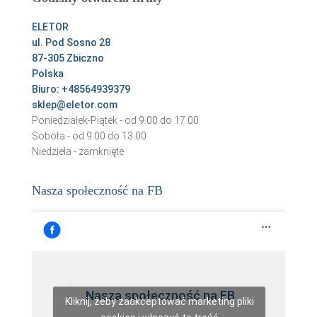
j
:
ELETOR
ul. Pod Sosno 28
87-305 Zbiczno
Polska
Biuro: +48564939379
sklep@eletor.com
Poniedziałek-Piątek - od 9.00 do 17.00
Sobota - od 9.00 do 13.00
Niedziela - zamknięte
Nasza społeczność na FB
Nasza społeczność na FB
Kliknij, żeby zaakceptować marketing pliki