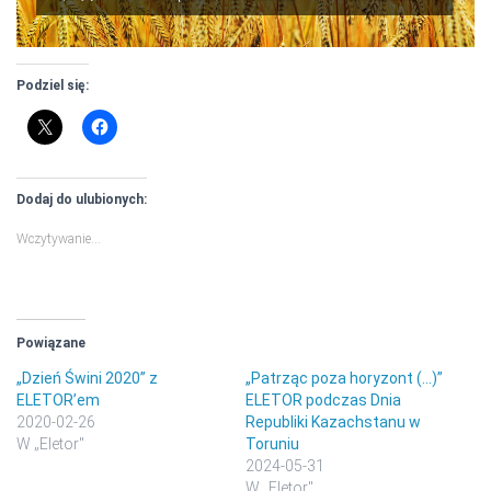
Podziel się:
Dodaj do ulubionych:
Wczytywanie…
Powiązane
„Dzień Świni 2020” z
„Patrząc poza horyzont (…)”
ELETOR’em
ELETOR podczas Dnia
2020-02-26
Republiki Kazachstanu w
W „Eletor"
Toruniu
2024-05-31
W „Eletor"