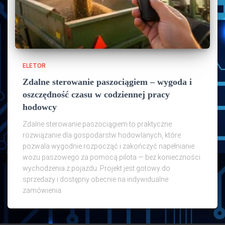
ELETOR
Zdalne sterowanie paszociągiem – wygoda i
oszczędność czasu w codziennej pracy
hodowcy
Zdalne sterowanie paszociągiem to praktyczne
rozwiązanie dla gospodarstw hodowlanych, które
pozwala wygodnie rozpocząć i zakończyć napełnianie
wozu paszowego za pomocą pilota — bez konieczności
wychodzenia z pojazdu. Projekt jest gotowy do
sprzedaży i dostępny obecnie na indywidualne
zamówienia.