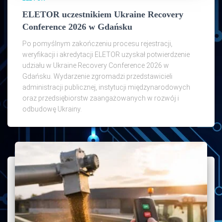
ELETOR uczestnikiem Ukraine Recovery
Conference 2026 w Gdańsku
Po pomyślnym zakończeniu procesu rejestracji,
weryfikacji i akredytacji ELETOR uzyskał potwierdzenie
udziału w Ukraine Recovery Conference 2026 w
Gdańsku. Wydarzenie zgromadzi przedstawicieli
administracji publicznej, instytucji międzynarodowych
oraz przedsiębiorstw zaangażowanych w rozwój i
odbudowę Ukrainy.