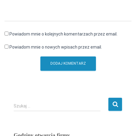
Powiadom mnie o kolejnych komentarzach przez email.
Powiadom mnie o nowych wpisach przez email.
S
Szukaj …
z
u
k
a
Godziny otwarcia firmy