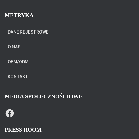
METRYKA
DANE REJESTROWE
O NAS
OEM/ODM
KONTAKT
MEDIA SPOŁECZNOŚCIOWE
F
A
C
E
B
PRESS ROOM
O
O