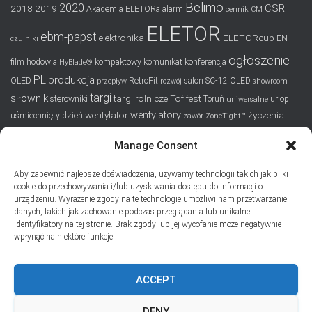
Belimo
2020
CSR
2018
2019
Akademia ELETORa
alarm
cennik
CM
ELETOR
ebm-papst
elektronika
ELETORcup
EN
czujniki
ogłoszenie
film
hodowla
kompaktowy
komunikat
konferencja
HyBlade®
PL
produkcja
OLED
RetroFit
salon
SC-12 OLED
przepływ
rozwój
showroom
targi
siłownik
targi rolnicze
Tofifest
sterowniki
Toruń
urlop
uniwersalne
wentylatory
wentylator
życzenia
uśmiechnięty dzień
zawór
ZoneTight™
Manage Consent
SUBSKRYPCJA
Aby zapewnić najlepsze doświadczenia, używamy technologii takich jak pliki
Dodaj swój adres e-mail, jeśli chciał(a)byś otrzymywać informacje
cookie do przechowywania i/lub uzyskiwania dostępu do informacji o
o nowych wpisach na blogu
urządzeniu. Wyrażenie zgody na te technologie umożliwi nam przetwarzanie
danych, takich jak zachowanie podczas przeglądania lub unikalne
Email
identyfikatory na tej stronie. Brak zgody lub jej wycofanie może negatywnie
wpłynąć na niektóre funkcje.
ACCEPT
Prywatność i pliki ciasteczka: Ta witryna używa plików ciasteczek.
Kontynuując korzystanie z tej witryny, wyrażasz zgodę na ich używanie.
DENY